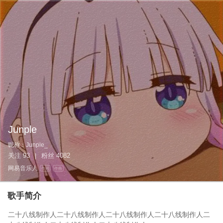
Junple
昵称：
Junple_
关注
93
粉丝
4082
|
网易音乐人
作词
作曲
歌手简介
二十八线制作人二十八线制作人二十八线制作人二十八线制作人二