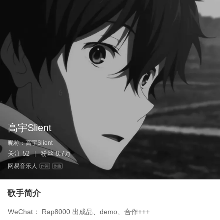
高宇Slient
昵称：
高宇Slient
关注
52
粉丝
8.7万
|
网易音乐人
作词
作曲
歌手简介
WeChat： Rap8000 出成品、demo、合作+++