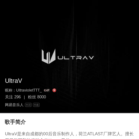
UltraV
昵称：
UltravioletTTT_
关注
296
粉丝
8000
|
网易音乐人
作词
作曲
歌手简介
UltraV是来自成都的00后音乐制作人，荷兰ATLAST厂牌艺人。擅长