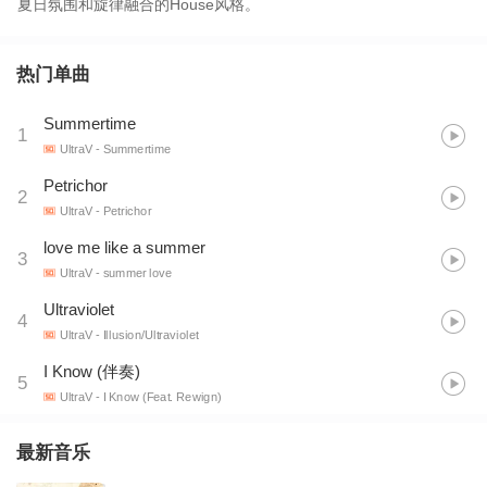
夏日氛围和旋律融合的House风格。
热门单曲
Summertime
1
UltraV
- Summertime
Petrichor
2
UltraV
- Petrichor
love me like a summer
3
UltraV
- summer love
Ultraviolet
4
UltraV
- Illusion/Ultraviolet
I Know (伴奏)
5
UltraV
- I Know (Feat. Rewign)
最新音乐