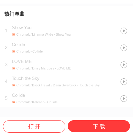
热门单曲
Show You
1
Chromak / Lilianna Wilde
- Show You
Collide
2
Chromak
- Collide
LOVE ME
3
Chromak / Emily Marques
- LOVE ME
Touch the Sky
4
Chromak / Brock Hewitt / Dana Swarbrick
- Touch the Sky
Collide
5
Chromak / Kalenah
- Collide
打 开
下 载