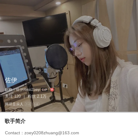
佐伊
昵称：
佐伊RealZoey
关注
120
粉丝
2.1万
|
网易音乐人
作词
作曲
歌手简介
Contact：zoey0208zhuang@163.com