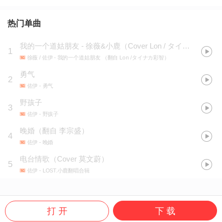
热门单曲
我的一个道姑朋友 - 徐薇&小鹿（Cover Lon / タイナカ彩智））
1
徐薇 / 佐伊
- 我的一个道姑朋友 （翻自 Lon /タイナカ彩智）
勇气
2
佐伊
- 勇气
野孩子
3
佐伊
- 野孩子
晚婚（翻自 李宗盛）
4
佐伊
- 晚婚
电台情歌（Cover 莫文蔚）
5
佐伊
- LOST.小鹿翻唱合辑
打 开
下 载