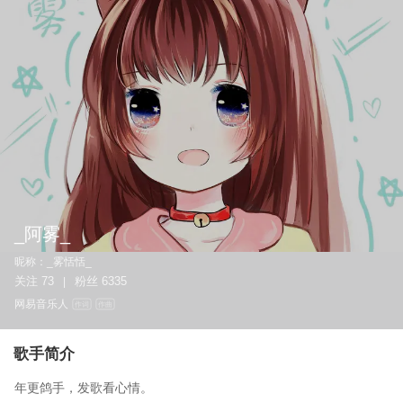
_阿雾_
昵称：
_雾恬恬_
关注
73
粉丝
6335
|
网易音乐人
作词
作曲
歌手简介
年更鸽手，发歌看心情。