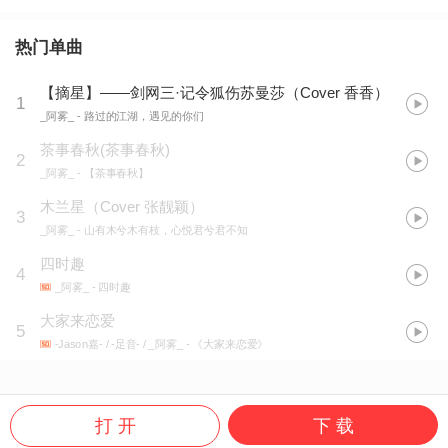
热门单曲
【摘星】——剑网三·记令狐伤苏曼莎（Cover 香香）
1
_阿雾_
- 路过的江湖，遇见的你们
茶事春秋(茶事春秋)
2
_阿雾_
- 【茶事春秋】
木兰星（Cover 张靓颖）
3
_阿雾_
- 山有木兮木有枝，心悦君兮君不知
四时趣
4
_阿雾_
- 四时趣
大家来恋爱
5
-Jason嘉- / -足音- / _阿雾_
- 《大家来恋爱》
打 开
下 载