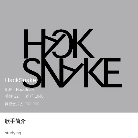
HackSnake
昵称：
HackSnake
关注
22
粉丝
1046
|
网易音乐人
作词
作曲
歌手简介
studying