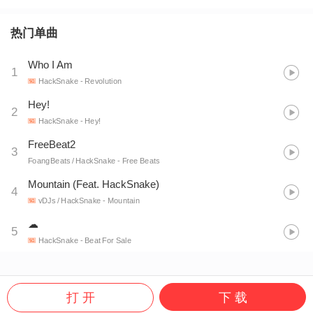
热门单曲
Who I Am
1
HackSnake
- Revolution
Hey!
2
HackSnake
- Hey!
FreeBeat2
3
FoangBeats / HackSnake
- Free Beats
Mountain (Feat. HackSnake)
4
vDJs / HackSnake
- Mountain
☁︎
5
HackSnake
- Beat For Sale
打 开
下 载