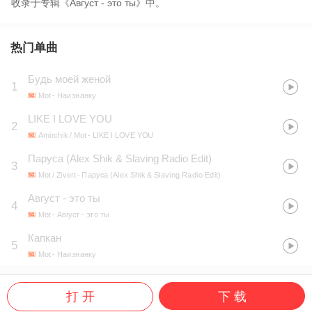
收录于专辑《Август - это ты》中。
热门单曲
Будь моей женой
1
Mot
- Наизнанку
LIKE I LOVE YOU
2
Amirchik / Mot
- LIKE I LOVE YOU
Паруса (Alex Shik & Slaving Radio Edit)
3
Mot / Zivert
- Паруса (Alex Shik & Slaving Radio Edit)
Август - это ты
4
Mot
- Август - это ты
Капкан
5
Mot
- Наизнанку
打 开
下 载