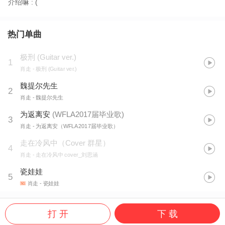
介绍嘛 : (
热门单曲
极刑 (Guitar ver.)
1
肖走
- 极刑 (Guitar ver.)
魏提尔先生
2
肖走
- 魏提尔先生
为返离安
(
WFLA2017届毕业歌
)
3
肖走
- 为返离安（WFLA2017届毕业歌）
走在冷风中（Cover 群星）
4
肖走
- 走在冷风中 cover_刘思涵
瓷娃娃
5
肖走
- 瓷娃娃
打 开
下 载