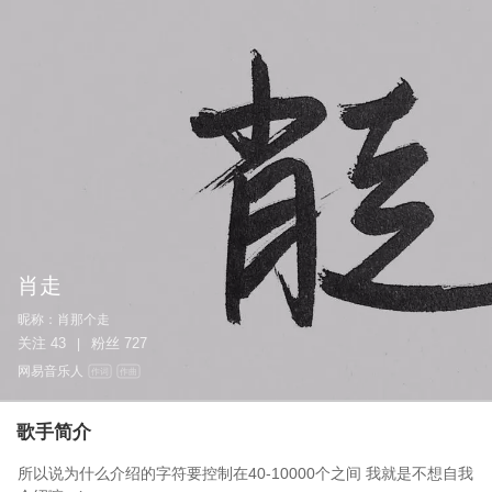
肖走
昵称：
肖那个走
关注
43
粉丝
727
|
网易音乐人
作词
作曲
歌手简介
所以说为什么介绍的字符要控制在40-10000个之间 我就是不想自我