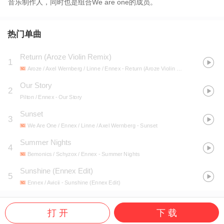
音乐制作人，同时也是组合We are one的成员。
热门单曲
Return (Aroze Violin Remix)
1
Aroze / Axel Wernberg / Linne / Ennex
- Return (Aroze Violin Remix)
Our Story
2
Pilton / Ennex
- Our Story
Sunset
3
We Are One / Ennex / Linne / Axel Wernberg
- Sunset
Summer Nights
4
Bemonics / Schyzox / Ennex
- Summer Nights
Sunshine (Ennex Edit)
5
Ennex / Avicii
- Sunshine (Ennex Edit)
打 开
下 载