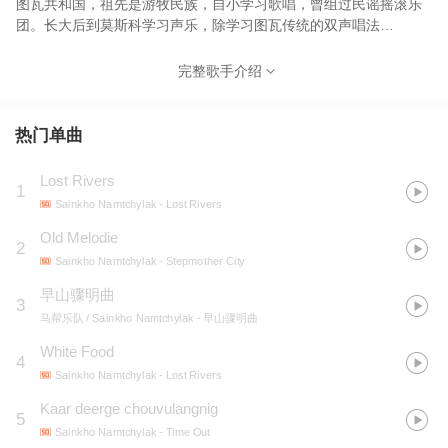
图瓦共和国，祖先是游牧民族，自小学习歌唱，曾组过民谣摇滚乐
团。长大后到莫斯科学习声乐，除学习图瓦传统的双声唱法
（Throat singing/khoomei），也包括喇嘛与萨满巫教的传统声乐技
巧（图瓦的传统信仰是萨满教，后来因为曾被蒙古统治过，所以国
完整歌手介绍
教改为藏传佛教）。
热门单曲
Lost Rivers
1
Sainkho Namtchylak
- Lost Rivers
Old Melodie
2
Sainkho Namtchylak
- Stepmother City
早山骤明曲
3
马帮乐队 / Sainkho Namtchylak
- 早山骤明曲
White Food
4
Sainkho Namtchylak
- Lost Rivers
Kaar deerge chouvulangnig
5
Sainkho Namtchylak
- Time Out