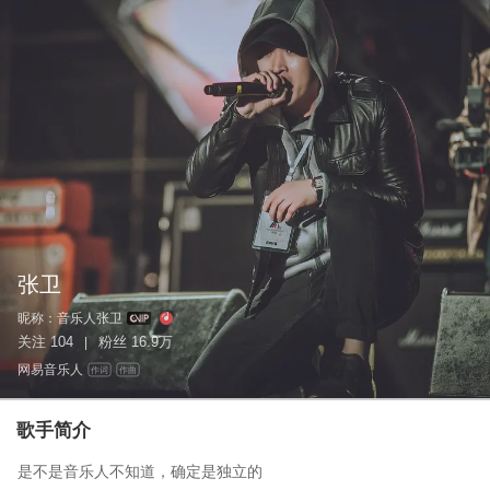
张卫
昵称：
音乐人张卫
关注
104
粉丝
16.9万
|
网易音乐人
作词
作曲
歌手简介
是不是音乐人不知道，确定是独立的