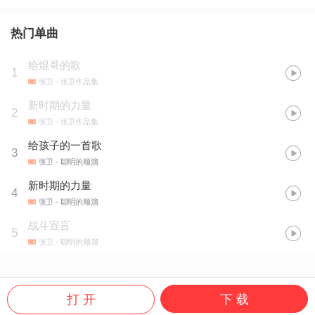
热门单曲
给焜哥的歌
1
张卫
- 张卫作品集
新时期的力量
2
张卫
- 张卫作品集
给孩子的一首歌
3
张卫
- 聪明的顺溜
新时期的力量
4
张卫
- 聪明的顺溜
战斗宣言
5
张卫
- 聪明的顺溜
打 开
下 载