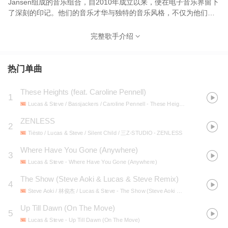
Jansen组成的音乐组合，自2010年成立以来，便在电子音乐界留下
了深刻的印记。他们的音乐才华与独特的音乐风格，不仅为他们赢
得了全球粉丝的喜爱，也让他们与众多国际一线艺人建立了深厚的
合作关系。 作为DJ界的佼佼者，Lucas & Steve的音乐风格以
完整歌手介绍
Future House和Future Bounce为主，他们擅长将华丽的琴键、合
成器和钢琴元素融入到作品中，为听众带来极具冲击力的听觉体
验。他们的音乐不仅旋律优美，节奏感强烈，更充满了创新和独特
热门单曲
的艺术气息。 在与Sam Feldt的合作中，Lucas & Steve展现了他们
超凡的音乐才华。他们共同发行的《Summer On You》和《Feel
These Heights (feat. Caroline Pennell)
1
Alive》成为了众多粉丝心中的宝藏歌曲。这两首歌不仅旋律动听，
Lucas & Steve / Bassjackers / Caroline Pennell
- These Heights (feat. Caroline Pennell)
更通过歌词传递出夏日阳光和活力四溢的感觉，让人仿佛置身于一
个充满阳光和热情的世界。 而与Jake Reese的合作，更是让Lucas
ZENLESS
2
& Steve的音乐才华得到了更广泛的认可。《Calling On You》这首
Tiësto / Lucas & Steve / Silent Child / 三Z-STUDIO
- ZENLESS
歌首次在Billboard排行榜亮相，不仅证明了他们的音乐实力，也让
Where Have You Gone (Anywhere)
他们在全球范围内获得了更多的关注。这首歌的成功，不仅在于其
3
独特的音乐风格，更在于其深刻的歌词内涵，让人在享受音乐的同
Lucas & Steve
- Where Have You Gone (Anywhere)
时，也能感受到其中的情感共鸣。 除了与众多艺人的合作外，
The Show (Steve Aoki & Lucas & Steve Remix)
4
Lucas & Steve也在全球范围内举办了多场精彩纷呈的演出。他们的
Steve Aoki / 林俊杰 / Lucas & Steve
- The Show (Steve Aoki & Lucas & Steve Remix)
现场表演不仅充满了激情与活力，更通过精湛的音乐技巧和独特的
舞台表现力，为观众带来了一场场震撼人心的视听盛宴。无论是在
Up Till Dawn (On The Move)
5
大型音乐节上，还是在私人派对中，Lucas & Steve都能用他们的音
Lucas & Steve
- Up Till Dawn (On The Move)
乐点燃现场氛围，让每一位观众都沉浸在音乐的海洋中。 总之，