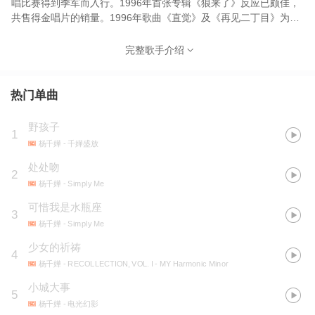
唱比赛得到季军而入行。1996年首张专辑《狼来了》反应已颇佳，
共售得金唱片的销量。1996年歌曲《直觉》及《再见二丁目》为杨
千嬅的歌唱事业制造了踏脚石，《再见二丁目》出色到位的演绎也
让林夕对杨千嬅青睐有加。1999年《夏天的故事》及《抬起我的头
完整歌手介绍
来》更唱得街知巷闻，《抬起我的头来》更为杨千嬅首尝环扫各台
颁奖礼金曲奖项的滋味。此外，她更曾担任多部电影的女主角。在
2002年凭电影《新扎师妹》获得意大利乌甸尼影展最受观众欢迎大
热门单曲
奖，作为演员的杨千嬅获得很高的认可。后更凭借《春娇与志明》
荣获第32届香港电影金像奖最佳女主角，由此成为继梅艳芳之后第
野孩子
1
二位囊括香港乐坛与影坛标志性大奖的女星，成功跻身香港艺坛“歌
杨千嬅
- 千嬅盛放
影双后”。
处处吻
2
杨千嬅
- Simply Me
可惜我是水瓶座
3
杨千嬅
- Simply Me
少女的祈祷
4
杨千嬅
- RECOLLECTION, VOL. I - MY Harmonic Minor
小城大事
5
杨千嬅
- 电光幻影