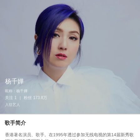
杨千嬅
昵称：
杨千嬅
关注
1
粉丝
173.8万
|
入驻艺人
歌手简介
香港著名演员、歌手。在1995年透过参加无线电视的第14届新秀歌