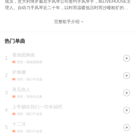
成员，意大利博罗威尼手风琴公司签约手风琴手，島LIVEHOUSE主
理人。自幼习手风琴近二十年，以时而温暖低沉时而沙哑粗犷的声
线著称，以古典吉他、手风琴、小提琴等乐器为主，旨在创作出与
众不同的城市古典民谣，吟唱在异乡的温暖和孤独。 2012年张尧来
完整歌手介绍
到重庆开始音乐创作，先后与钟立风、尧十三、宋冬野、马頔、贰
佰等音乐人合作演出，是宋冬野、马頔、尧十三一直驻留在南方的
小兄弟。2016年发行首张个人专辑《我们不知道》，荣获中国摇滚
热门单曲
迷笛奖“最佳设计奖”提名，并完成总共三季历经全国70多城的巡
演。2017年加入独立民谣厂牌麻油叶，12月首次登台麻油叶，出演
孤独圆舞曲
1
麻油叶六周年音乐会。获得重庆制造2017年New Face第一赛季冠
张尧
- 孤独圆舞曲
军和年度亚军。2018年初，获得2017年度LPA独立音乐盛典民谣类
最具潜力音乐人。 张尧与乐队的现场被誉为是一场“披着民谣盛装的
萨琳娜
2
古典音乐会”。三个人的古典民谣编制与大多民谣现场有着很大的区
张尧
- 我们不知道
别，两把小提琴、两把古典吉他、一台手风琴、口风琴、键盘和低
再见旅人
音鼓…以及加上Loop，采样器和效果器等十余件编制，透过张尧低
3
沉醇厚的嗓音和乐队抓耳的和声，总能令人瞬间入定，屏息凝神。
张尧
- 张尧作品集
很难找到一个准确的词形容张尧的歌，它兼具了风和水的部分，仿
上帝赐给我们一些幸福吧
4
佛一道阳光从北方小镇悠扬的琴声中出走，最终迷失在南方潮湿的
张尧
- 我们不知道
雨雾里。他总是用一种厚重的旋律来表达自己内心远离故土的不
安，这种不安与庸常的不安有着明显的区别，它不是坐立不安，它
十二月
5
也不是彻夜难眠，它隐藏得更深，更压抑，更孤独，直至于沉默中
张尧
- 我们不知道
化为呼喊。梦是张尧常常用到的意象，它贯穿始终，他们在梦中呢