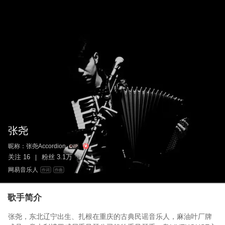
张尧
昵称：
张尧Accordion
关注
16
粉丝
3.1万
|
网易音乐人
作词
作曲
歌手简介
张尧，东北辽宁出生、扎根在重庆的古典民谣音乐人，麻油叶厂牌