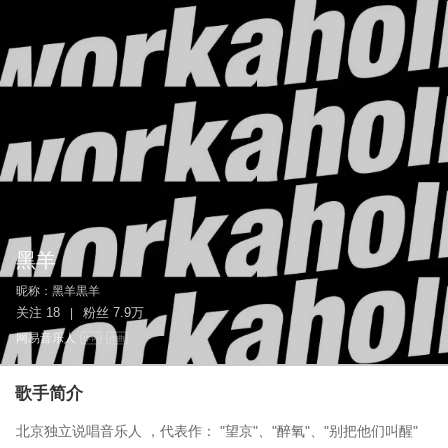
黑羊
昵称：
黑羊黒羊
关注
18
粉丝
7.9万
|
网易音乐人
作词
作曲
歌手简介
北京独立说唱音乐人 ，代表作： "望京"、"醉氧"、"别把他们叫醒"