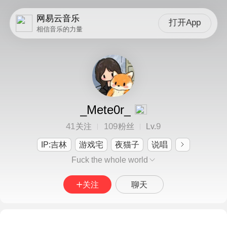
网易云音乐
打开App
相信音乐的力量
_Mete0r_
41
109
9
关注
粉丝
Lv.
IP:吉林
游戏宅
夜猫子
说唱
Fuck the whole world
关注
聊天