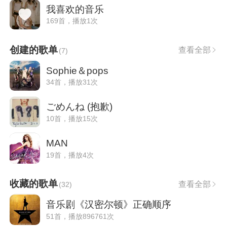
我喜欢的音乐
169首，播放1次
创建的歌单
查看全部
(
7
)
Sophie＆pops
34首，播放31次
ごめんね (抱歉)
10首，播放15次
MAN
19首，播放4次
收藏的歌单
查看全部
(
32
)
音乐剧《汉密尔顿》正确顺序
51首，播放896761次