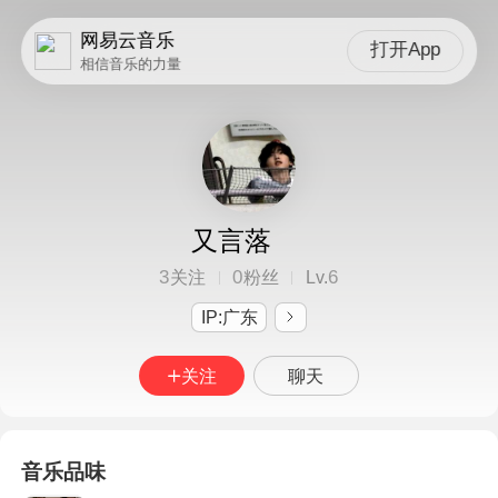
网易云音乐
打开App
相信音乐的力量
又言落
3
0
6
关注
粉丝
Lv.
IP:广东
关注
聊天
音乐品味