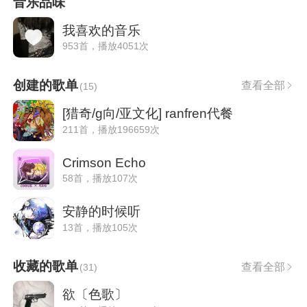
音乐品味
我喜欢的音乐
953首，播放4051次
创建的歌单
查看全部
(
15
)
[猎奇/g向/亚文化] ranfren代餐
211首，播放196659次
Crimson Echo
58首，播放107次
安静的时候听
13首，播放105次
收藏的歌单
查看全部
(
31
)
欲〔色歌〕