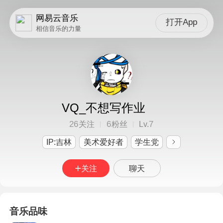
网易云音乐
打开App
相信音乐的力量
VQ_不想写作业
26
6
7
关注
粉丝
Lv.
IP:吉林
美术爱好者
学生党
关注
聊天
音乐品味