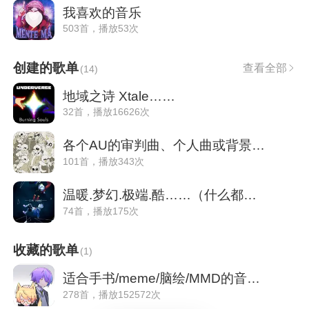
我喜欢的音乐
503首，播放53次
创建的歌单
查看全部
(
14
)
地域之诗 Xtale……
32首，播放16626次
各个AU的审判曲、个人曲或背景音乐
101首，播放343次
温暖.梦幻.极端.酷……（什么都有-_-
74首，播放175次
收藏的歌单
(
1
)
适合手书/meme/脑绘/MMD的音乐（出圈致歉！
278首，播放152572次