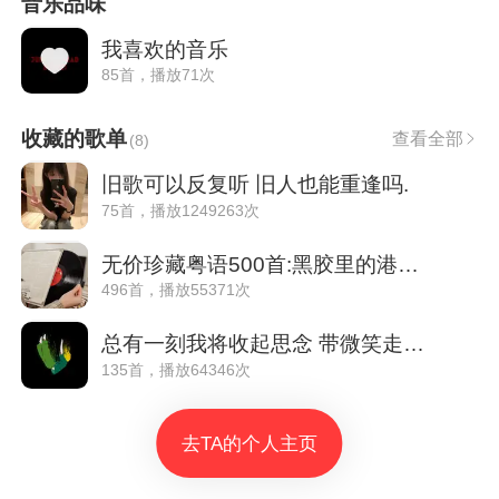
音乐品味
我喜欢的音乐
85首，播放71次
收藏的歌单
查看全部
(
8
)
旧歌可以反复听 旧人也能重逢吗.
75首，播放1249263次
无价珍藏粤语500首:黑胶里的港乐记忆
496首，播放55371次
总有一刻我将收起思念 带微笑走向未来
135首，播放64346次
去TA的个人主页