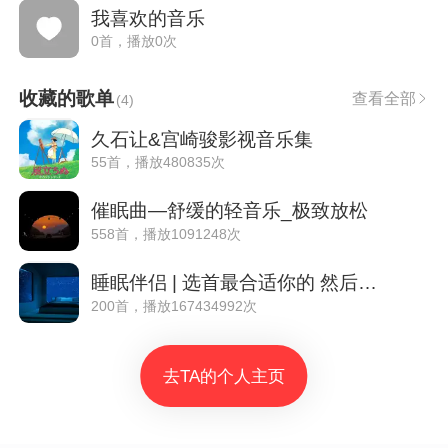
我喜欢的音乐
0首，播放0次
收藏的歌单
查看全部
(
4
)
久石让&宫崎骏影视音乐集
55首，播放480835次
催眠曲—舒缓的轻音乐_极致放松
558首，播放1091248次
睡眠伴侣 | 选首最合适你的 然后单曲循环
200首，播放167434992次
去TA的个人主页