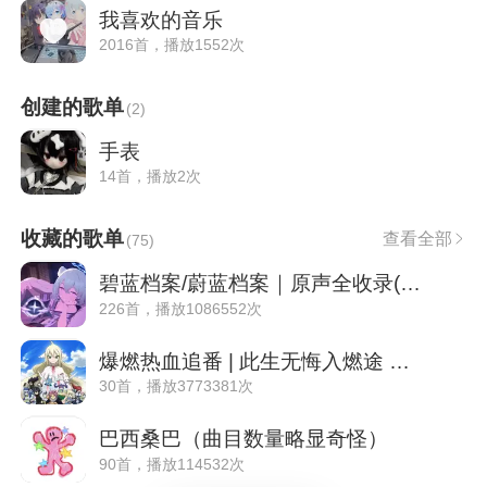
我喜欢的音乐
2016首，播放1552次
创建的歌单
(
2
)
手表
14首，播放2次
收藏的歌单
查看全部
(
75
)
碧蓝档案/蔚蓝档案｜原声全收录(已排序更新
226首，播放1086552次
爆燃热血追番 | 此生无悔入燃途 战至终章
30首，播放3773381次
巴西桑巴（曲目数量略显奇怪）
90首，播放114532次