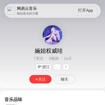
网易云音乐
打开App
相信音乐的力量
婳姐权威哇
7
0
5
关注
粉丝
Lv.
IP:浙江
关注
聊天
音乐品味