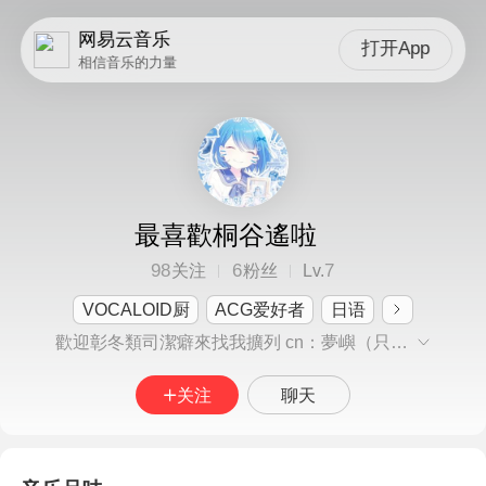
网易云音乐
打开App
相信音乐的力量
最喜歡桐谷遙啦
98
6
7
关注
粉丝
Lv.
VOCALOID厨
ACG爱好者
日语
歡迎彰冬類司潔癖來找我擴列 cn：夢嶼（只是繁體）/波子汽水 希望大家可以來和我擴列^^
关注
聊天