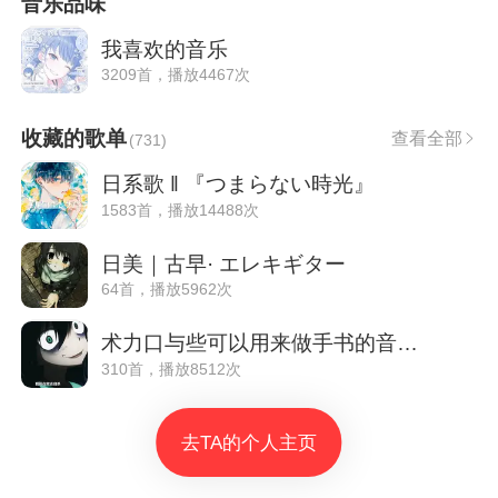
音乐品味
我喜欢的音乐
3209首，播放4467次
收藏的歌单
查看全部
(
731
)
日系歌 ‖ 『つまらない時光』
1583首，播放14488次
日美｜古早· エレキギター
64首，播放5962次
术力口与些可以用来做手书的音乐（大部分
310首，播放8512次
去TA的个人主页