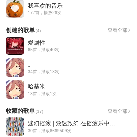
我喜欢的音乐
177首，播放26次
创建的歌单
查看全部
(
4
)
愛属性
65首，播放40次
。
34首，播放13次
哈基米
13首，播放1次
收藏的歌单
查看全部
(
17
)
迷幻摇滚 | 致迷致幻 在摇滚乐中飘飘欲仙
30首，播放6669509次