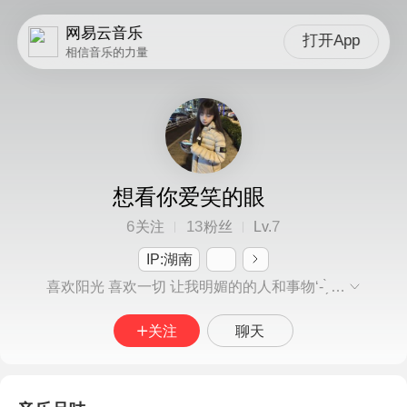
网易云音乐
打开App
相信音乐的力量
想看你爱笑的眼
6
13
7
关注
粉丝
Lv.
IP:湖南
喜欢阳光 喜欢一切 让我明媚的的人和事物‘- ̗̀ ෆ( ˶'ᵕ'˶)ෆ ̖́-
关注
聊天