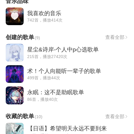
音乐品味
我喜欢的音乐
742首，播放414次
创建的歌单
查看全部
(
9
)
星尘&诗岸-个人中p心选歌单
215首，播放27420次
术！个人向能听一辈子的歌单
499首，播放44次
永眠：这不是助眠歌单
86首，播放40次
收藏的歌单
查看全部
(
10
)
【日语】希望明天永远不要到来