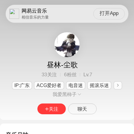
网易云音乐
打开App
相信音乐的力量
昼林-尘歌
33
6
7
关注
粉丝
Lv.
IP:广东
ACG爱好者
电音迷
摇滚乐迷
我爱黑柿子
关注
聊天