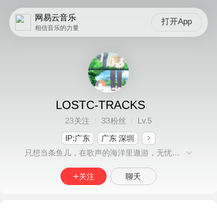
网易云音乐
打开App
相信音乐的力量
LOSTC-TRACKS
23
33
5
关注
粉丝
Lv.
IP:广东
广东 深圳
只想当条鱼儿，在歌声的海洋里遨游，无忧无虑地享受这海水所带来的优美旋律…
关注
聊天