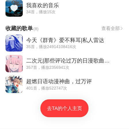
我喜欢的音乐
34首，播放15次
收藏的歌单
查看全部
(
8
)
今天《群青》爱不释耳|私人雷达
35首，播放24914108416次
二次元|那些评论过万的日漫歌曲（已排序）
357首，播放2356941次
超燃日语动漫神曲，过万评
401首，播放522747次
去TA的个人主页