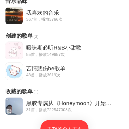
音乐品味
我喜欢的音乐
367首，播放3766次
创建的歌单
(
3
)
暧昧期必听R&B小甜歌
85首，播放149657次
苦情悲伤be歌单
48首，播放3619次
收藏的歌单
(
1
)
黑胶专属从《Honeymoon》开始听|会员雷达
31首，播放722547008次