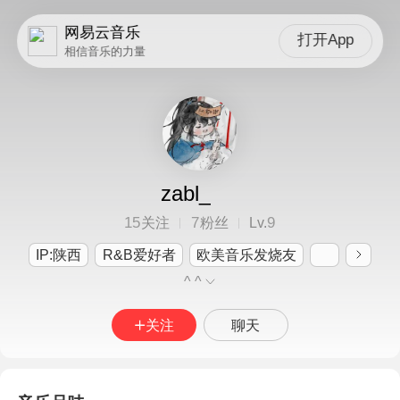
网易云音乐
打开App
相信音乐的力量
zabl_
15
7
9
关注
粉丝
Lv.
IP:陕西
R&B爱好者
欧美音乐发烧友
^ ^
关注
聊天