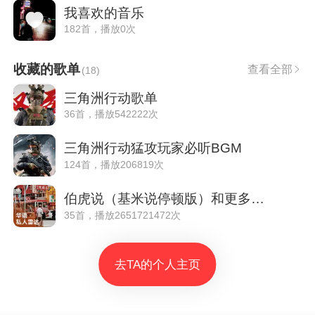
我喜欢的音乐
182首，播放0次
收藏的歌单
查看全部
(
18
)
三角洲行动歌单
36首，播放542222次
三角洲行动猛攻玩家必听BGM
124首，播放206819次
伯虎说（基米说停顿版）和更多好听的|华语私人雷达
35首，播放2651721472次
去TA的个人主页