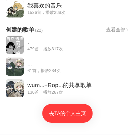
我喜欢的音乐
1526首，播放288次
创建的歌单
查看全部
(
22
)
.
479首，播放317次
...
61首，播放284次
wum...+Rop...的共享歌单
130首，播放267次
去TA的个人主页