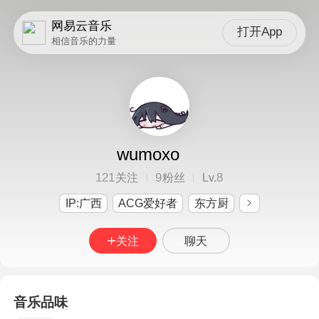
网易云音乐
打开App
相信音乐的力量
wumoxo
121
9
8
关注
粉丝
Lv.
IP:广西
ACG爱好者
东方厨
关注
聊天
音乐品味