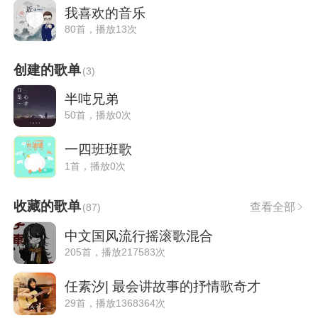
我喜欢的音乐
80首，播放13次
创建的歌单
(
3
)
半吨兄弟
50首，播放0次
一四班班歌
1首，播放0次
收藏的歌单
查看全部
(
87
)
中文国风流行摇滚歌混合
205首，播放217583次
任素汐| 最会讲故事的抒情歌奇才
29首，播放1368364次