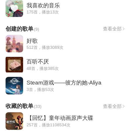
我喜欢的音乐
175首，播放13次
创建的歌单
查看全部
(
9
)
好歌
512首，播放3089次
百听不厌
48首，播放385次
Steam游戏——彼方的她-Aliya
3首，播放53次
收藏的歌单
查看全部
(
33
)
【回忆】童年动画原声大碟
257首，播放1108534次