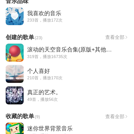
音乐品味
我喜欢的音乐
233首，播放172次
创建的歌单
查看全部
(
23
)
滚动的天空音乐合集(原版+其他版本）
319首，播放16735次
个人喜好
210首，播放170次
真正的艺术。
49首，播放56次
收藏的歌单
查看全部
(
9
)
迷你世界背景音乐