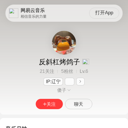
网易云音乐
打开App
相信音乐的力量
反斜杠烤鸽子
21
5
6
关注
粉丝
Lv.
IP:辽宁
傻子
关注
聊天