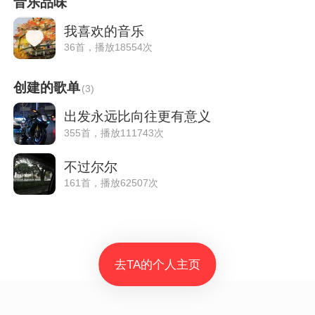
音乐品味
我喜欢的音乐
36首，播放18554次
创建的歌单
(
3
)
出发永远比向往更有意义
355首，播放111743次
不过尔尔
161首，播放62507次
去TA的个人主页