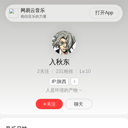
网易云音乐
打开App
相信音乐的力量
入秋东
2
231
10
关注
粉丝
Lv.
IP:陕西
人是环境的产物
关注
聊天