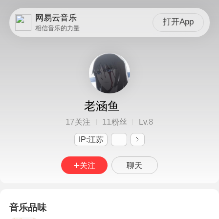
网易云音乐
打开App
相信音乐的力量
老涵鱼
17
11
8
关注
粉丝
Lv.
IP:江苏
关注
聊天
音乐品味