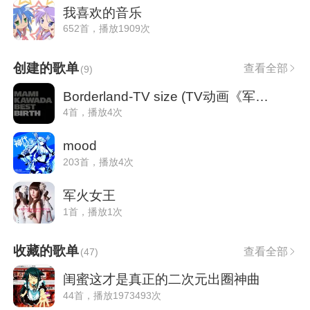
我喜欢的音乐
652首，播放1909次
创建的歌单
查看全部
(
9
)
Borderland-TV size (TV动画《军火女王》OP
4首，播放4次
mood
203首，播放4次
军火女王
1首，播放1次
收藏的歌单
查看全部
(
47
)
闺蜜这才是真正的二次元出圈神曲
44首，播放1973493次