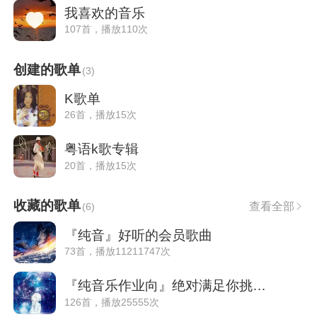
我喜欢的音乐
107首，播放110次
创建的歌单
(
3
)
K歌单
26首，播放15次
粤语k歌专辑
20首，播放15次
收藏的歌单
查看全部
(
6
)
『纯音』好听的会员歌曲
73首，播放11211747次
『纯音乐作业向』绝对满足你挑剔的耳朵
126首，播放25555次