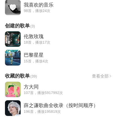
我喜欢的音乐
98首，播放24次
创建的歌单
(
3
)
伦敦玫瑰
18首，播放17次
巴黎星星
15首，播放4次
收藏的歌单
查看全部
(
39
)
方大同
107首，播放5917992次
薛之谦歌曲全收录（按时间顺序）
196首，播放195819次