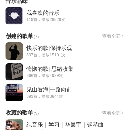
音乐品味
我喜欢的音乐
119首，播放28529次
创建的歌单
查看全部
(
7
)
快乐的歌|保持乐观
337首，播放15101次
慵懒的歌| 思绪收集
366首，播放4929次
见山看海|一路向前
393首，播放3644次
收藏的歌单
查看全部
(
9
)
纯音乐｜学习｜华晨宇｜钢琴曲