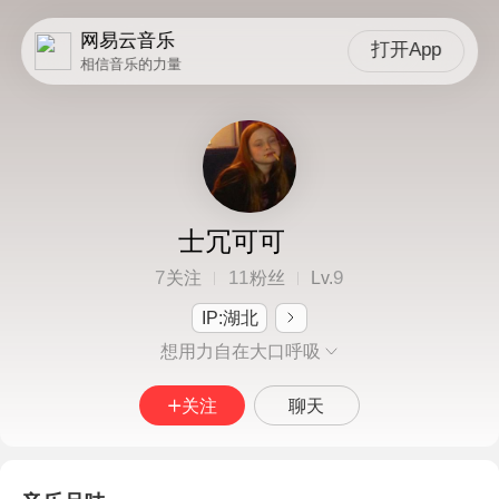
网易云音乐
打开App
相信音乐的力量
士冗可可
7
11
9
关注
粉丝
Lv.
IP:湖北
想用力自在大口呼吸
关注
聊天