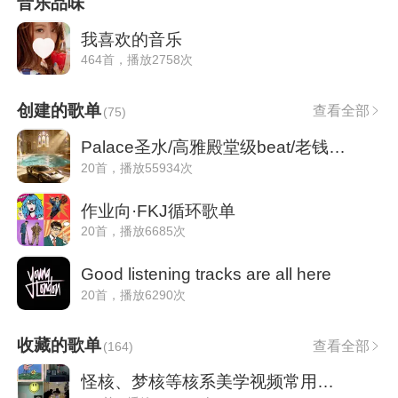
音乐品味
我喜欢的音乐
464首，播放2758次
创建的歌单
查看全部
(
75
)
Palace圣水/高雅殿堂级beat/老钱/超跑专用
20首，播放55934次
作业向·FKJ循环歌单
20首，播放6685次
Good listening tracks are all here
20首，播放6290次
收藏的歌单
查看全部
(
164
)
怪核、梦核等核系美学视频常用音乐