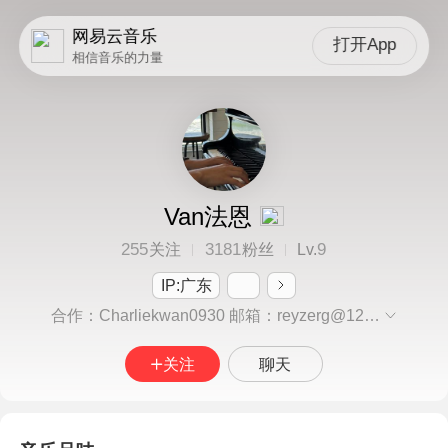
网易云音乐
打开App
相信音乐的力量
Van法恩
255
3181
9
关注
粉丝
Lv.
IP:广东
合作：Charliekwan0930 邮箱：reyzerg@126.com 长期古风+jazz hiphop+实验风……
关注
聊天