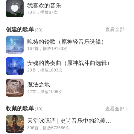
我喜欢的音乐
70首，播放87次
创建的歌单
查看全部
(
33
)
晚祷的铃歌（原神轻音乐选辑）
167首，播放19133次
安魂的协奏曲（原神战斗曲选辑）
29首，播放1603次
魔法之地
42首，播放1006次
收藏的歌单
查看全部
(
10
)
天堂咏叹调 | 史诗音乐中的绝美女声 No.6
306首，播放673586次