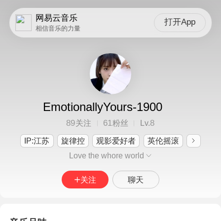
网易云音乐
打开App
相信音乐的力量
EmotionallyYours-1900
89
61
8
关注
粉丝
Lv.
IP:江苏
旋律控
观影爱好者
英伦摇滚
Love the whore world
关注
聊天