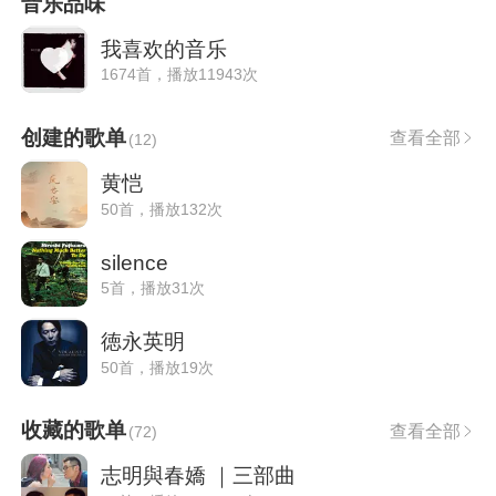
音乐品味
我喜欢的音乐
1674首，播放11943次
创建的歌单
查看全部
(
12
)
黄恺
50首，播放132次
silence
5首，播放31次
徳永英明
50首，播放19次
收藏的歌单
查看全部
(
72
)
志明與春嬌 ｜三部曲