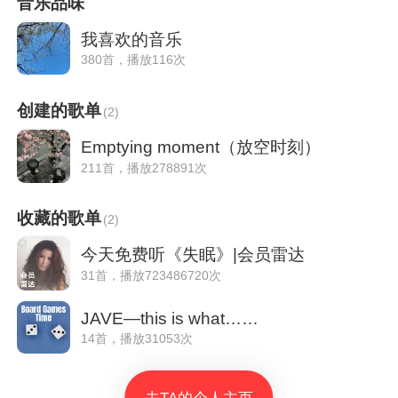
音乐品味
我喜欢的音乐
380首，播放116次
创建的歌单
(
2
)
Emptying moment（放空时刻）
211首，播放278891次
收藏的歌单
(
2
)
今天免费听《失眠》|会员雷达
31首，播放723486720次
JAVE—this is what……
14首，播放31053次