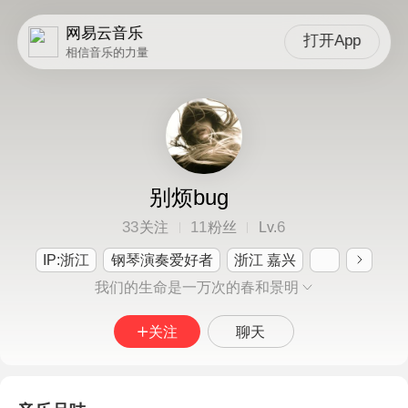
网易云音乐
打开App
相信音乐的力量
别烦bug
33
11
6
关注
粉丝
Lv.
IP:浙江
钢琴演奏爱好者
浙江 嘉兴
我们的生命是一万次的春和景明
关注
聊天