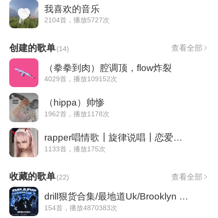
我喜欢的音乐
2104首，播放5727次
创建的歌单
查看全部
(
14
)
（拳拳到肉）腔调顶，flow炸裂
4029首，播放109152次
（hippa）帅惨
1962首，播放1178次
rapper唱情歌┃旋律说唱┃恋爱的甜蜜配方
1133首，播放175次
收藏的歌单
查看全部
(
22
)
drill狠货合集/最地道Uk/Brooklyn drill
154首，播放4870383次