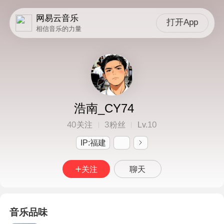
网易云音乐
打开App
相信音乐的力量
浩南_CY74
40
3
10
关注
粉丝
Lv.
IP:福建
关注
聊天
音乐品味