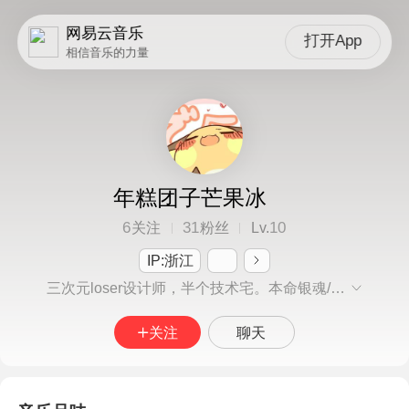
网易云音乐
打开App
相信音乐的力量
年糕团子芒果冰
6
31
10
关注
粉丝
Lv.
IP:浙江
三次元loser设计师，半个技术宅。本命银魂/APH/鬼彻。爱猫爱狗爱花花草草，安定不发神经。
关注
聊天