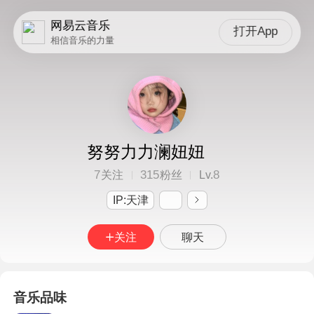
网易云音乐
打开App
相信音乐的力量
努努力力澜妞妞
7
315
8
关注
粉丝
Lv.
IP:天津
关注
聊天
音乐品味