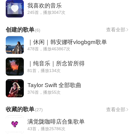
我喜欢的音乐
245首，播放3047次
创建的歌单
查看全部
(
6
)
｜休闲｜韩安娜呀vlogbgm歌单
478首，播放463867次
｜纯音乐｜所念皆所得
81首，播放134次
Taylor Swift 全部歌曲
376首，播放55次
收藏的歌单
查看全部
(
27
)
满觉陇咖啡店合集歌单
43首，播放25786次