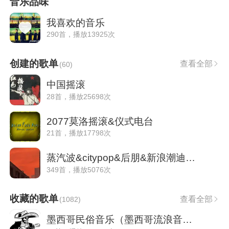
音乐品味
我喜欢的音乐
290首，播放13925次
创建的歌单
查看全部
(
60
)
中国摇滚
28首，播放25698次
2077莫洛摇滚&仪式电台
21首，播放17798次
蒸汽波&citypop&后朋&新浪潮迪斯科&融合爵
349首，播放5076次
收藏的歌单
查看全部
(
1082
)
墨西哥民俗音乐（墨西哥流浪音乐mariachi)