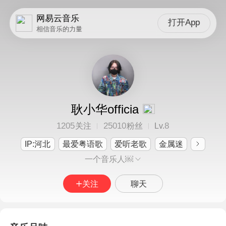
网易云音乐
打开App
相信音乐的力量
耿小华officia
1205
25010
8
关注
粉丝
Lv.
IP:河北
最爱粤语歌
爱听老歌
金属迷
一个音乐人￼
关注
聊天