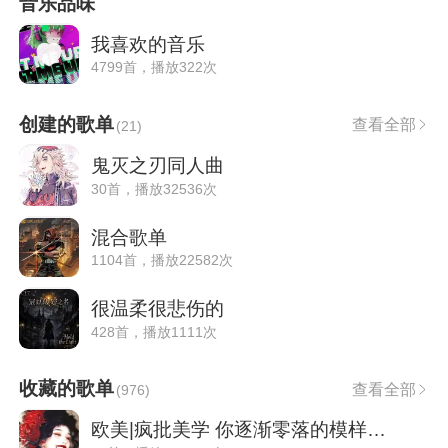
音乐品味
我喜欢的音乐
4799首，播放322次
创建的歌单
查看全部
(
21
)
鬼灭之刃同人曲
30首，播放32536次
混合歌单
1104首，播放22582次
很温柔很悲伤的
428首，播放1111次
收藏的歌单
查看全部
(
976
)
欧美|疯批美学 你逐渐零落的模样可真美