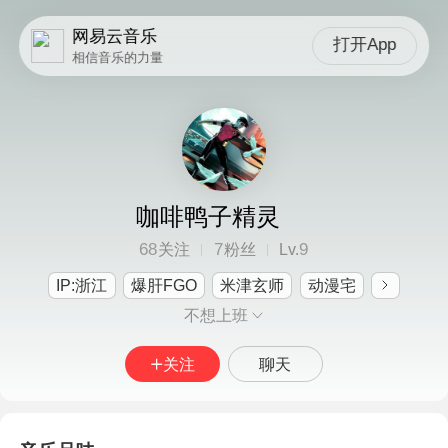
网易云音乐
打开App
相信音乐的力量
咖啡鸭子精灵
68
7
9
关注
粉丝
Lv.
IP:浙江
爆肝FGO
米津玄师
动漫宅
不想上班
关注
聊天