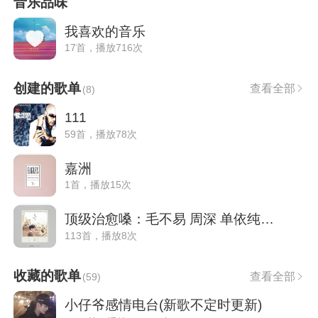
音乐品味
我喜欢的音乐
17首，播放716次
创建的歌单
查看全部
(
8
)
111
59首，播放78次
嘉洲
1首，播放15次
顶级治愈嗓：毛不易 周深 单依纯 郁可唯
113首，播放8次
收藏的歌单
查看全部
(
59
)
小仔爷感情电台(新歌不定时更新)