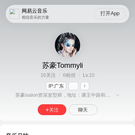
网易云音乐
打开App
相信音乐的力量
苏豪Tommyli
16
6
10
关注
粉丝
Lv.
IP:广东
苏豪isalon资深发型师，地址：康王中路和业广场101铺，美丽热线13580461662--81737339微信号Tommy0903
关注
聊天